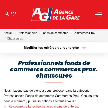
ACHETER
Accueil
Professionnels
Fonds de commerce
Commerces Prox.
LOUER
Chaussures
Modifier les critères de recherche
Localisation
Type de bien
GESTION
Localisation
Sélectionnez...
Professionnels fonds de
BIENS VENDUS
commerce commerces prox.
Surface min
Budget max
chaussures
Plus de critères
Créer une alerte
NOS AGENCES
Nous n'avons pas de biens à vous proposer dans la catégorie
Toutes Les Agences
Professionnels Fonds de commerce Commerces Prox. Chaussures
pour le moment , plusieurs options s'offrent à vous :
Nous Rejoindre
Re-soumettre la recherche avec moins de critères.