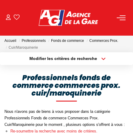
ACHETER
Accueil
Professionnels
Fonds de commerce
Commerces Prox.
LOUER
Cuir/Maroquinerie
Modifier les critères de recherche
Localisation
Type de bien
GESTION
Localisation
Sélectionnez...
Professionnels fonds de
BIENS VENDUS
commerce commerces prox.
Surface min
Budget max
cuir/maroquinerie
Plus de critères
Créer une alerte
NOS AGENCES
Nous n'avons pas de biens à vous proposer dans la catégorie
Toutes Les Agences
Professionnels Fonds de commerce Commerces Prox.
Cuir/Maroquinerie pour le moment , plusieurs options s'offrent à vous :
Nous Rejoindre
Re-soumettre la recherche avec moins de critères.