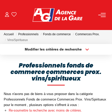
ACHETER
Accueil
Professionnels
Fonds de commerce
Commerces Prox.
LOUER
Vins/Spiritueux
Modifier les critères de recherche
Localisation
Type de bien
GESTION
Localisation
Sélectionnez...
Professionnels fonds de
BIENS VENDUS
commerce commerces prox.
Surface min
Budget max
vins/spiritueux
Plus de critères
Créer une alerte
NOS AGENCES
Nous n'avons pas de biens à vous proposer dans la catégorie
Toutes Les Agences
Professionnels Fonds de commerce Commerces Prox. Vins/Spiritueux
pour le moment , plusieurs options s'offrent à vous :
Nous Rejoindre
Re-soumettre la recherche avec moins de critères.