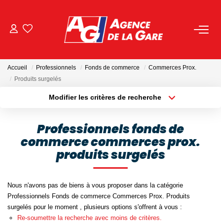
ACHETER
Accueil
Professionnels
Fonds de commerce
Commerces Prox.
LOUER
Produits surgelés
Modifier les critères de recherche
Localisation
Type de bien
GESTION
Localisation
Sélectionnez...
Professionnels fonds de
BIENS VENDUS
commerce commerces prox.
Surface min
Budget max
produits surgelés
Plus de critères
Créer une alerte
NOS AGENCES
Nous n'avons pas de biens à vous proposer dans la catégorie
Toutes Les Agences
Professionnels Fonds de commerce Commerces Prox. Produits
surgelés pour le moment , plusieurs options s'offrent à vous :
Nous Rejoindre
Re-soumettre la recherche avec moins de critères.