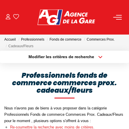
ACHETER
Accueil
Professionnels
Fonds de commerce
Commerces Prox.
LOUER
Cadeaux/Fleurs
Modifier les critères de recherche
Localisation
Type de bien
GESTION
Localisation
Sélectionnez...
Professionnels fonds de
BIENS VENDUS
commerce commerces prox.
Surface min
Budget max
cadeaux/fleurs
Plus de critères
Créer une alerte
NOS AGENCES
Nous n'avons pas de biens à vous proposer dans la catégorie
Toutes Les Agences
Professionnels Fonds de commerce Commerces Prox. Cadeaux/Fleurs
pour le moment , plusieurs options s'offrent à vous :
Nous Rejoindre
Re-soumettre la recherche avec moins de critères.