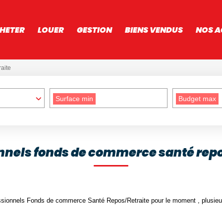
HETER
LOUER
GESTION
BIENS VENDUS
NOS A
aite
Surface min
Budget max
nnels fonds de commerce santé repo
sionnels Fonds de commerce Santé Repos/Retraite pour le moment , plusieurs