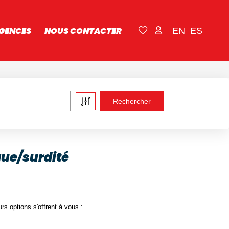
GENCES
NOUS CONTACTER
EN
ES
que/surdité
s options s'offrent à vous :