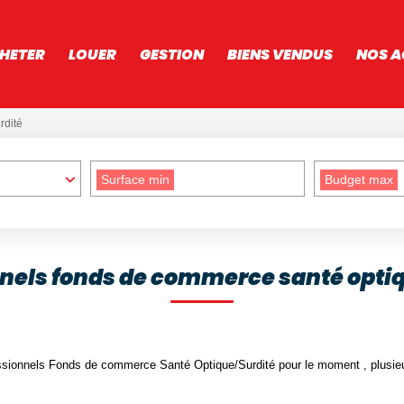
HETER
LOUER
GESTION
BIENS VENDUS
NOS A
rdité
Surface min
Budget max
nels fonds de commerce santé opti
sionnels Fonds de commerce Santé Optique/Surdité pour le moment , plusieur