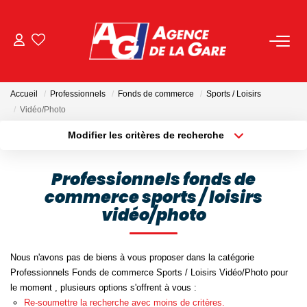
ACHETER
Accueil
Professionnels
Fonds de commerce
Sports / Loisirs
LOUER
Vidéo/Photo
Modifier les critères de recherche
Localisation
Type de bien
GESTION
Localisation
Sélectionnez...
Professionnels fonds de
BIENS VENDUS
commerce sports / loisirs
Surface min
Budget max
vidéo/photo
Plus de critères
Créer une alerte
NOS AGENCES
Nous n'avons pas de biens à vous proposer dans la catégorie
Toutes Les Agences
Professionnels Fonds de commerce Sports / Loisirs Vidéo/Photo pour
le moment , plusieurs options s'offrent à vous :
Nous Rejoindre
Re-soumettre la recherche avec moins de critères.