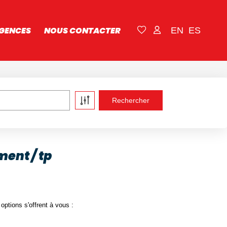
GENCES
NOUS CONTACTER
EN
ES
ent / tp
ptions s'offrent à vous :