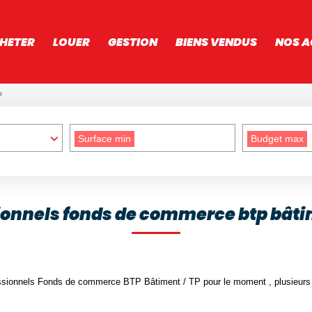
HETER
LOUER
GESTION
BIENS VENDUS
NOS A
P
Surface min
Budget max
ionnels fonds de commerce btp bâtim
ssionnels Fonds de commerce BTP Bâtiment / TP pour le moment , plusieurs o