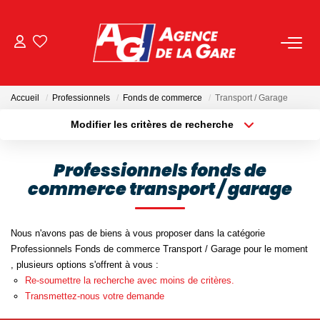
ACHETER
Accueil
Professionnels
Fonds de commerce
Transport / Garage
LOUER
Modifier les critères de recherche
Localisation
Type de bien
Localisation
Sélectionnez...
GESTION
Professionnels fonds de
commerce transport / garage
Surface min
Budget max
BIENS VENDUS
Plus de critères
Créer une alerte
Nous n'avons pas de biens à vous proposer dans la catégorie
NOS AGENCES
Professionnels Fonds de commerce Transport / Garage pour le moment
, plusieurs options s'offrent à vous :
Toutes Les Agences
Re-soumettre la recherche avec moins de critères.
Transmettez-nous votre demande
Nous Rejoindre