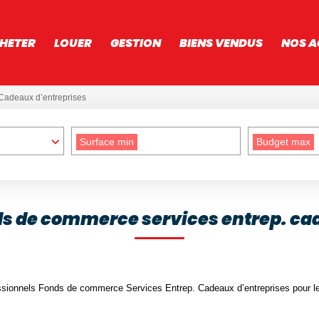
HETER
LOUER
GESTION
BIENS VENDUS
NOS A
Cadeaux d’entreprises
Surface min
Budget max
ds de commerce services entrep. ca
sionnels Fonds de commerce Services Entrep. Cadeaux d’entreprises pour le 