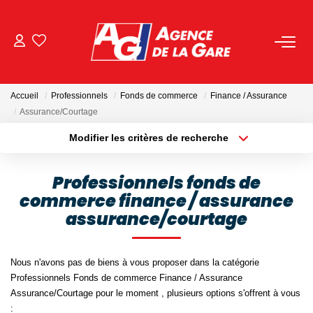
ACHETER
Accueil
Professionnels
Fonds de commerce
Finance / Assurance
LOUER
Assurance/Courtage
Modifier les critères de recherche
Localisation
Type de bien
GESTION
Localisation
Sélectionnez...
Professionnels fonds de
BIENS VENDUS
commerce finance / assurance
Surface min
Budget max
assurance/courtage
Plus de critères
Créer une alerte
NOS AGENCES
Nous n'avons pas de biens à vous proposer dans la catégorie
Toutes Les Agences
Professionnels Fonds de commerce Finance / Assurance
Assurance/Courtage pour le moment , plusieurs options s'offrent à vous
Nous Rejoindre
: