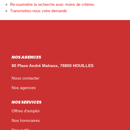
Nos Témoignages
Re-soumettre la recherche avec moins de critères.
Transmettez-nous votre demande
Nos Actualités
NOUS CONTACTER
EN
ES
NOS AGENCES
80 Place André Malraux, 78800 HOUILLES
Nous contacter
Nos agences
NOS SERVICES
Offres d'emploi
Nos honoraires
Nos outils