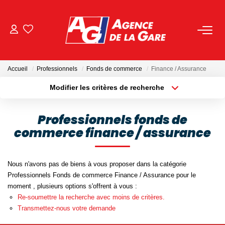
ACHETER
Accueil
Professionnels
Fonds de commerce
Finance / Assurance
LOUER
Modifier les critères de recherche
Localisation
Type de bien
Localisation
Sélectionnez...
GESTION
Professionnels fonds de
commerce finance / assurance
Surface min
Budget max
BIENS VENDUS
Plus de critères
Créer une alerte
Nous n'avons pas de biens à vous proposer dans la catégorie
NOS AGENCES
Professionnels Fonds de commerce Finance / Assurance pour le
moment , plusieurs options s'offrent à vous :
Toutes Les Agences
Re-soumettre la recherche avec moins de critères.
Transmettez-nous votre demande
Nous Rejoindre