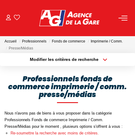
ACHETER
Accueil
Professionnels
Fonds de commerce
Imprimerie / Comm.
LOUER
Presse/Médias
Modifier les critères de recherche
Localisation
Type de bien
GESTION
Localisation
Sélectionnez...
Professionnels fonds de
BIENS VENDUS
commerce imprimerie / comm.
Surface min
Budget max
presse/médias
Plus de critères
Créer une alerte
NOS AGENCES
Nous n'avons pas de biens à vous proposer dans la catégorie
Toutes Les Agences
Professionnels Fonds de commerce Imprimerie / Comm.
Presse/Médias pour le moment , plusieurs options s'offrent à vous :
Nous Rejoindre
Re-soumettre la recherche avec moins de critères.