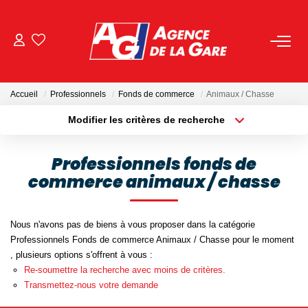
ACHETER
Accueil
Professionnels
Fonds de commerce
Animaux / Chasse
LOUER
Modifier les critères de recherche
Localisation
Type de bien
Localisation
Sélectionnez...
GESTION
Professionnels fonds de
commerce animaux / chasse
Surface min
Budget max
BIENS VENDUS
Plus de critères
Créer une alerte
Nous n'avons pas de biens à vous proposer dans la catégorie
NOS AGENCES
Professionnels Fonds de commerce Animaux / Chasse pour le moment
, plusieurs options s'offrent à vous :
Toutes Les Agences
Re-soumettre la recherche avec moins de critères.
Transmettez-nous votre demande
Nous Rejoindre