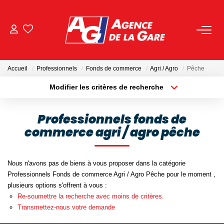
ACHETER
Accueil
Professionnels
Fonds de commerce
Agri / Agro
Pêche
LOUER
Modifier les critères de recherche
Localisation
Type de bien
Localisation
Sélectionnez...
GESTION
Professionnels fonds de
commerce agri / agro pêche
Surface min
Budget max
BIENS VENDUS
Plus de critères
Créer une alerte
Nous n'avons pas de biens à vous proposer dans la catégorie
NOS AGENCES
Professionnels Fonds de commerce Agri / Agro Pêche pour le moment ,
plusieurs options s'offrent à vous :
Toutes Les Agences
Re-soumettre la recherche avec moins de critères.
Transmettez-nous votre demande
Nous Rejoindre