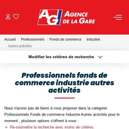
ACHETER
Accueil
Professionnels
Fonds de commerce
Industrie
LOUER
Autres activités
Modifier les critères de recherche
Localisation
Type de bien
GESTION
Localisation
Sélectionnez...
Professionnels fonds de
BIENS VENDUS
commerce industrie autres
Surface min
Budget max
activités
Plus de critères
Créer une alerte
NOS AGENCES
Nous n'avons pas de biens à vous proposer dans la catégorie
Toutes Les Agences
Professionnels Fonds de commerce Industrie Autres activités pour le
moment , plusieurs options s'offrent à vous :
Nous Rejoindre
Re-soumettre la recherche avec moins de critères.