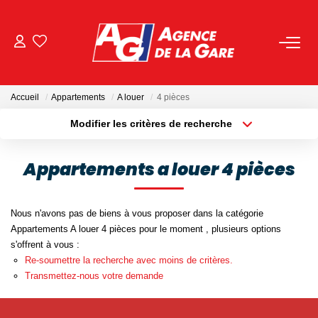
ACHETER
Accueil
Appartements
A louer
4 pièces
LOUER
Modifier les critères de recherche
Localisation
Type de bien
Localisation
Sélectionnez...
GESTION
Appartements a louer 4 pièces
Surface min
Budget max
BIENS VENDUS
Nous n'avons pas de biens à vous proposer dans la catégorie
Plus de critères
Créer une alerte
Appartements A louer 4 pièces pour le moment , plusieurs options
NOS AGENCES
s'offrent à vous :
Re-soumettre la recherche avec moins de critères.
Toutes Les Agences
Transmettez-nous votre demande
Nous Rejoindre