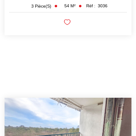
54
M²
Réf :
3036
3
Pièce(s)