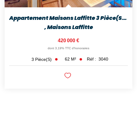
Appartement Maisons Laffitte 3 Pièce(s) 62 M2
,
Maisons Laffitte
420 000 €
dont 3,19% TTC d'honoraires
62
M²
Réf :
3040
3
Pièce(s)