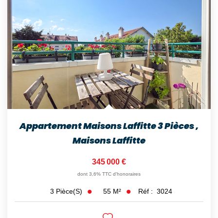
Appartement Maisons Laffitte 3 Pièces
,
Maisons Laffitte
345 000 €
dont 3,6% TTC d'honoraires
55
M²
Réf :
3024
3
Pièce(s)