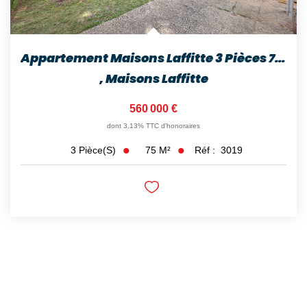
Appartement Maisons Laffitte 3 Pièces 75m2
,
Maisons Laffitte
560 000 €
dont 3,13% TTC d'honoraires
75
M²
Réf :
3019
3
Pièce(s)