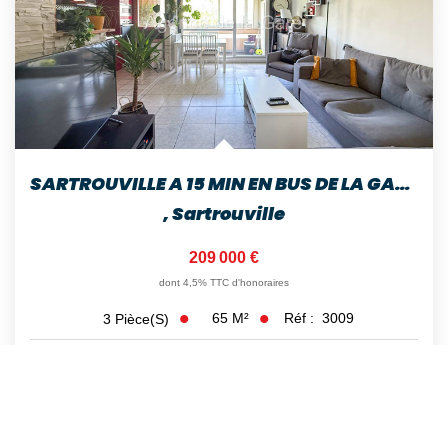
SARTROUVILLE A 15 MIN EN BUS DE LA GARE APPARTEMENT DE 3...
,
Sartrouville
209 000 €
dont 4,5% TTC d'honoraires
65
M²
Réf :
3009
3
Pièce(s)