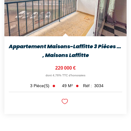
Appartement Maisons-Laffitte 3 Pièces 48.88 M2
,
Maisons Laffitte
220 000 €
dont 4,76% TTC d'honoraires
49
M²
Réf :
3034
3
Pièce(s)