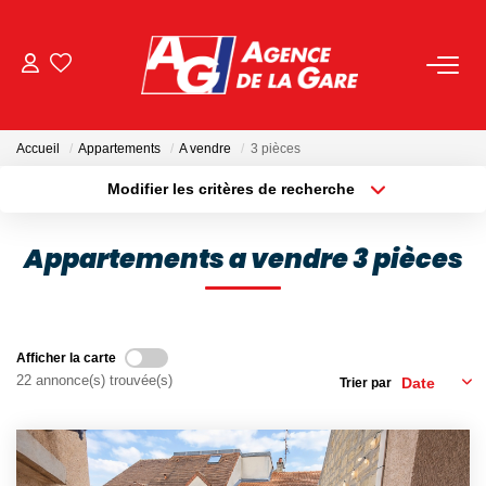
ACHETER
Accueil
Appartements
A vendre
3 pièces
LOUER
Modifier les critères de recherche
Localisation
Type de bien
Localisation
Sélectionnez...
GESTION
Appartements a vendre 3 pièces
Surface min
Budget max
BIENS VENDUS
Plus de critères
Créer une alerte
Afficher la carte
NOS AGENCES
22 annonce(s) trouvée(s)
Trier par
Toutes Les Agences
Nous Rejoindre