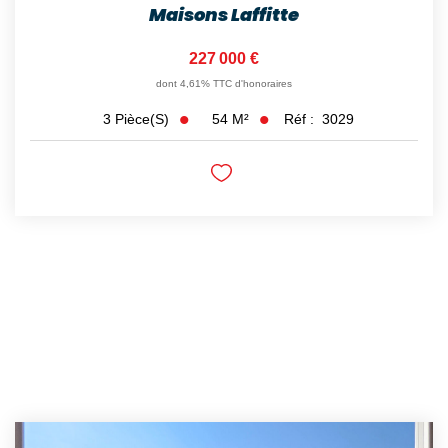
Maisons Laffitte
227 000 €
dont 4,61% TTC d'honoraires
54
M²
Réf :
3029
3
Pièce(s)