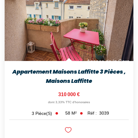
Nos Témoignages
Nos Actualités
NOUS CONTACTER
EN
ES
Appartement Maisons Laffitte 3 Pièces
,
Maisons Laffitte
310 000 €
dont 3,33% TTC d'honoraires
58
M²
Réf :
3039
3
Pièce(s)