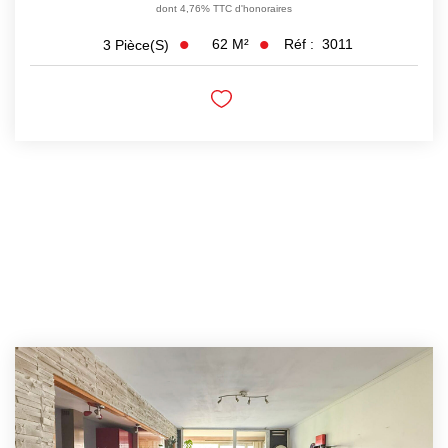
dont 4,76% TTC d'honoraires
62
M²
Réf :
3011
3
Pièce(s)