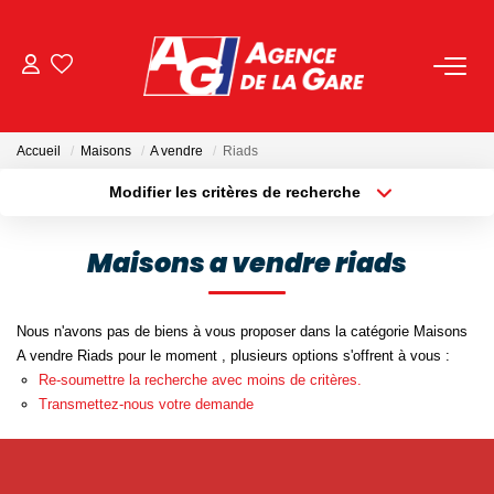
ACHETER
Accueil
Maisons
A vendre
Riads
LOUER
Modifier les critères de recherche
Localisation
Type de bien
Localisation
Sélectionnez...
GESTION
Maisons a vendre riads
Surface min
Budget max
BIENS VENDUS
Nous n'avons pas de biens à vous proposer dans la catégorie Maisons
Plus de critères
Créer une alerte
A vendre Riads pour le moment , plusieurs options s'offrent à vous :
NOS AGENCES
Re-soumettre la recherche avec moins de critères.
Transmettez-nous votre demande
Toutes Les Agences
Nous Rejoindre