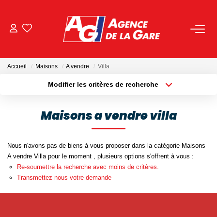
ACHETER
Accueil
Maisons
A vendre
Villa
LOUER
Modifier les critères de recherche
Localisation
Type de bien
Localisation
Sélectionnez...
GESTION
Maisons a vendre villa
Surface min
Budget max
BIENS VENDUS
Nous n'avons pas de biens à vous proposer dans la catégorie Maisons
Plus de critères
Créer une alerte
A vendre Villa pour le moment , plusieurs options s'offrent à vous :
NOS AGENCES
Re-soumettre la recherche avec moins de critères.
Transmettez-nous votre demande
Toutes Les Agences
Nous Rejoindre