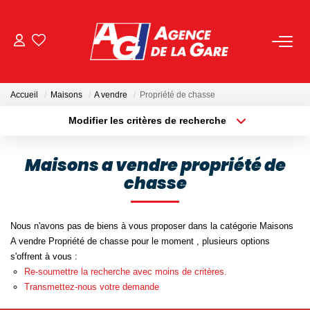
ACHETER
Accueil
Maisons
A vendre
Propriété de chasse
LOUER
Modifier les critères de recherche
Localisation
Type de bien
Localisation
Sélectionnez...
GESTION
Maisons a vendre propriété de
chasse
Surface min
Budget max
BIENS VENDUS
Plus de critères
Créer une alerte
Nous n'avons pas de biens à vous proposer dans la catégorie Maisons
NOS AGENCES
A vendre Propriété de chasse pour le moment , plusieurs options
s'offrent à vous :
Toutes Les Agences
Re-soumettre la recherche avec moins de critères.
Transmettez-nous votre demande
Nous Rejoindre