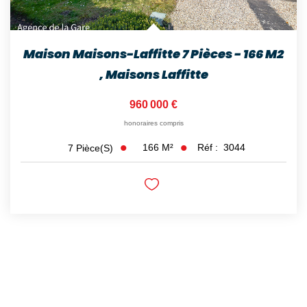
Maison Maisons-Laffitte 7 Pièces - 166 M2
,
Maisons Laffitte
960 000 €
honoraires compris
166
M²
Réf :
3044
7
Pièce(s)