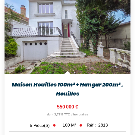
Nos Témoignages
Nos Actualités
NOUS CONTACTER
EN
ES
Maison Houilles 100m² + Hangar 200m²
,
Houilles
550 000 €
dont 3,77% TTC d'honoraires
100
M²
Réf :
2813
5
Pièce(s)