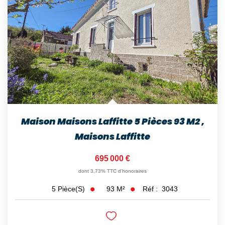
Maison Maisons Laffitte 5 Pièces 93 M2
,
Maisons Laffitte
695 000 €
dont 3,73% TTC d'honoraires
93
M²
Réf :
3043
5
Pièce(s)