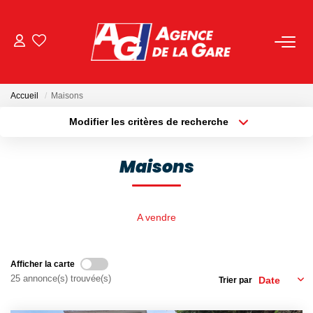
ACHETER
Accueil
Maisons
LOUER
Modifier les critères de recherche
Localisation
Type de bien
Localisation
Sélectionnez...
GESTION
Maisons
Surface min
Budget max
BIENS VENDUS
Plus de critères
Créer une alerte
A vendre
NOS AGENCES
Afficher la carte
Toutes Les Agences
25 annonce(s) trouvée(s)
Trier par
Nous Rejoindre