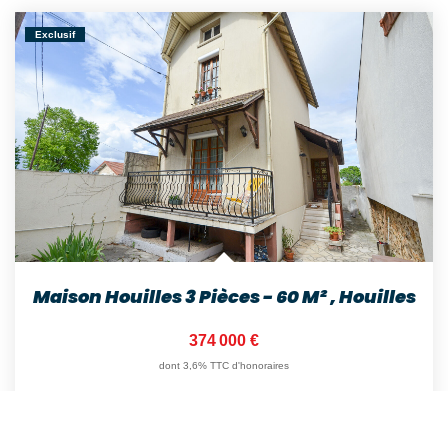
Exclusif
Maison Houilles 3 Pièces - 60 M²
,
Houilles
374 000 €
dont 3,6% TTC d'honoraires
60
M²
Réf :
2326
3
Pièce(s)