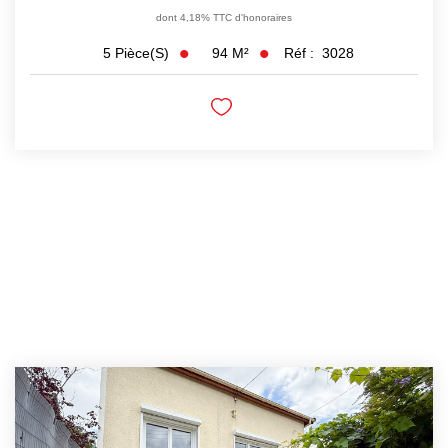
dont 4,18% TTC d'honoraires
94
M²
Réf :
3028
5
Pièce(s)