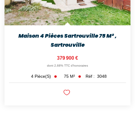
Maison 4 Pièces Sartrouville 75 M²
,
Sartrouville
379 900 €
dont 2,68% TTC d'honoraires
75
M²
Réf :
3048
4
Pièce(s)