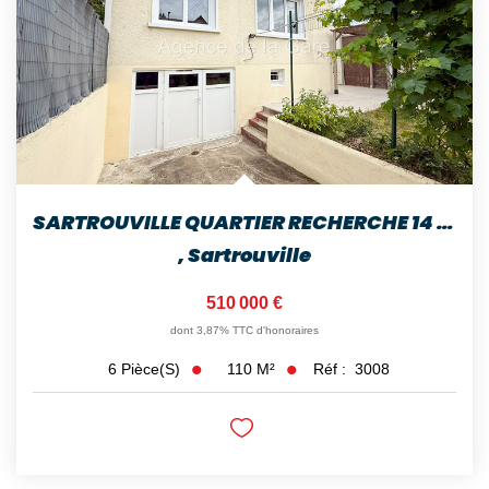
SARTROUVILLE QUARTIER RECHERCHE 14 MIN GARE MAISON DE 6...
,
Sartrouville
510 000 €
dont 3,87% TTC d'honoraires
110
M²
Réf :
3008
6
Pièce(s)