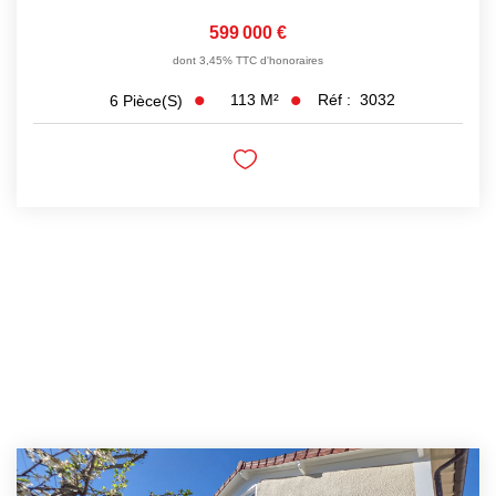
599 000 €
dont 3,45% TTC d'honoraires
113
M²
Réf :
3032
6
Pièce(s)