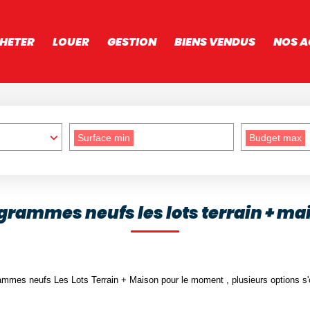
HETER
LOUER
GESTION
BIENS VENDUS
NOS A
Surface min
Budget max
grammes neufs les lots terrain + ma
mmes neufs Les Lots Terrain + Maison pour le moment , plusieurs options s'o