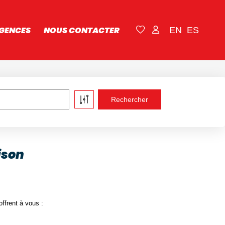
GENCES
NOUS CONTACTER
EN
ES
ison
ffrent à vous :