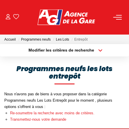
ACHETER
Accueil
Programmes neufs
Les Lots
Entrepôt
LOUER
Modifier les critères de recherche
Localisation
Type de bien
Localisation
Sélectionnez...
GESTION
Programmes neufs les lots
entrepôt
Surface min
Budget max
BIENS VENDUS
Plus de critères
Créer une alerte
Nous n'avons pas de biens à vous proposer dans la catégorie
NOS AGENCES
Programmes neufs Les Lots Entrepôt pour le moment , plusieurs
options s'offrent à vous :
Toutes Les Agences
Re-soumettre la recherche avec moins de critères.
Transmettez-nous votre demande
Nous Rejoindre