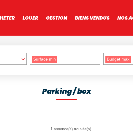
HETER
LOUER
GESTION
BIENS VENDUS
NOS A
Surface min
Budget max
Parking / box
1 annonce(s) trouvée(s)