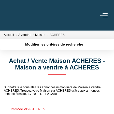
ACHETER
Accueil
A vendre
Maison
ACHERES
LOUER
Modifier les critères de recherche
Localisation
Type de bien
Surface min
Budget max
GESTION
Achat / Vente Maison ACHERES -
Maison a vendre à ACHERES
Plus de critères
Créer une alerte
BIENS VENDUS
NOS AGENCES
Sur notre site consultez les annonces immobilière de Maison à vendre
ACHERES. Trouvez votre Maison sur ACHERES grâce aux annonces
immobilières de AGENCE DE LA GARE.
Toutes Les Agences
Nous Rejoindre
Immobilier ACHERES
Nos Témoignages