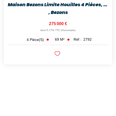
Maison Bezons Limite Houilles 4 Pièces, 86 M²
,
Bezons
275 000 €
dont 5,77% TTC d'honoraires
69
M²
Réf :
2792
4
Pièce(s)