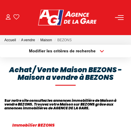
ACHETER
Accueil
A vendre
Maison
BEZONS
LOUER
Modifier les critères de recherche
Localisation
Type de bien
Localisation
Sélectionnez...
GESTION
Achat / Vente Maison BEZONS -
Maison a vendre à BEZONS
Surface min
Budget max
BIENS VENDUS
Plus de critères
Créer une alerte
NOS AGENCES
Sur notre site consultez les annonces immobilière de Maison à
vendre BEZONS. Trouvez votre Maison sur BEZONS grâce aux
annonces immobilières de AGENCE DE LA GARE.
Toutes Les Agences
Nous Rejoindre
Immobilier BEZONS