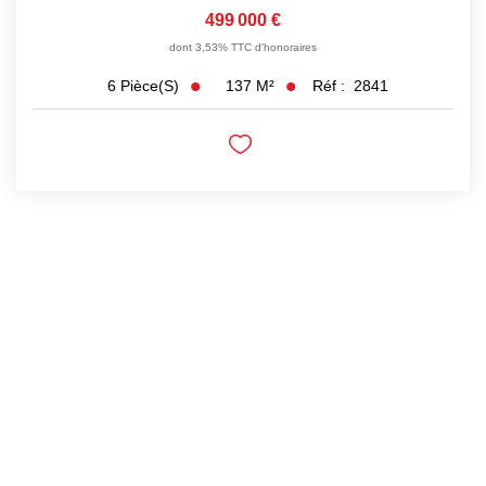
499 000 €
dont 3,53% TTC d'honoraires
137
M²
Réf :
2841
6
Pièce(s)