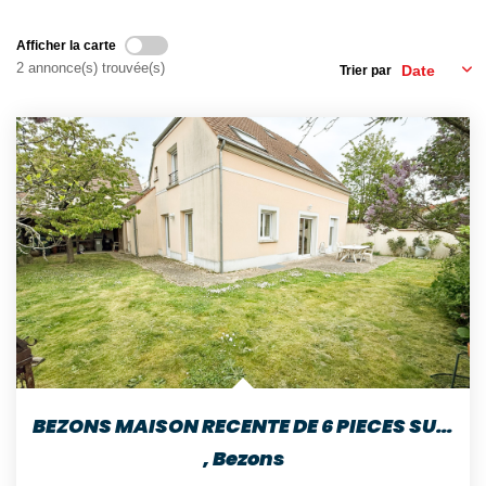
Nos Témoignages
Nos Actualités
Afficher la carte
2 annonce(s) trouvée(s)
Trier par
NOUS CONTACTER
EN
ES
BEZONS MAISON RECENTE DE 6 PIECES SUR 379 M² De TERRAIN
,
Bezons