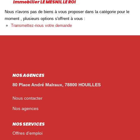
Immobilier LE MESNIL LE ROI
Nos Témoignages
Nous n'avons pas de biens à vous proposer dans la catégorie pour le
Nos Actualités
moment , plusieurs options s'offrent à vous :
Transmettez-nous votre demande
NOUS CONTACTER
EN
ES
NOS AGENCES
80 Place André Malraux, 78800 HOUILLES
Nous contacter
Nos agences
NOS SERVICES
Offres d'emploi