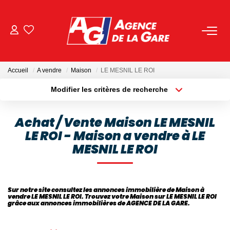
ACHETER
Accueil
A vendre
Maison
LE MESNIL LE ROI
LOUER
Modifier les critères de recherche
Localisation
Type de bien
Localisation
Sélectionnez...
GESTION
Achat / Vente Maison LE MESNIL
LE ROI - Maison a vendre à LE
Surface min
Budget max
BIENS VENDUS
MESNIL LE ROI
Plus de critères
Créer une alerte
NOS AGENCES
Sur notre site consultez les annonces immobilière de Maison à
vendre LE MESNIL LE ROI. Trouvez votre Maison sur LE MESNIL LE ROI
Toutes Les Agences
grâce aux annonces immobilières de AGENCE DE LA GARE.
Nous Rejoindre