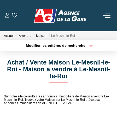
ACHETER
Accueil
A vendre
Maison
Le-Mesnil-le-Roi
LOUER
Modifier les critères de recherche
Localisation
Type de bien
Surface min
Budget max
GESTION
Achat / Vente Maison Le-Mesnil-le-
Roi - Maison a vendre à Le-Mesnil-
Plus de critères
Créer une alerte
BIENS VENDUS
le-Roi
NOS AGENCES
Sur notre site consultez les annonces immobilière de Maison à vendre Le-
Toutes Les Agences
Mesnil-le-Roi. Trouvez votre Maison sur Le-Mesnil-le-Roi grâce aux
annonces immobilières de AGENCE DE LA GARE.
Nous Rejoindre
Nos Témoignages