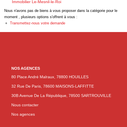
Immobilier Le-Mesnil-le-Roi
Nos Actualités
Nous n'avons pas de biens à vous proposer dans la catégorie pour le
moment , plusieurs options s'offrent à vous :
Transmettez-nous votre demande
NOUS CONTACTER
EN
ES
NOS AGENCES
80 Place André Malraux, 78800 HOUILLES
32 Rue De Paris, 78600 MAISONS-LAFFITTE
30B Avenue De La République, 78500 SARTROUVILLE
Nous contacter
Nos agences