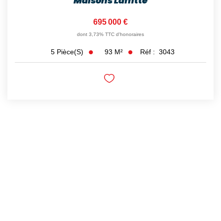
Maisons Laffitte
695 000 €
dont 3,73% TTC d'honoraires
93
M²
Réf :
3043
5
Pièce(s)