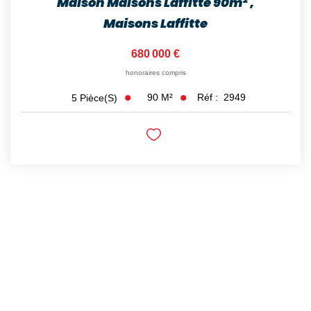
Maison Maisons Laffitte 90m²
,
Maisons Laffitte
680 000 €
honoraires compris
90
M²
Réf :
2949
5
Pièce(s)