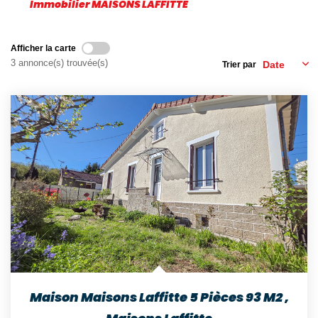
Immobilier MAISONS LAFFITTE
Nos Témoignages
Nos Actualités
Afficher la carte
3 annonce(s) trouvée(s)
Trier par
NOUS CONTACTER
EN
ES
Maison Maisons Laffitte 5 Pièces 93 M2
,