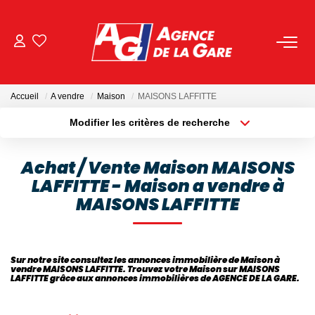
ACHETER
Accueil
A vendre
Maison
MAISONS LAFFITTE
LOUER
Modifier les critères de recherche
Localisation
Type de bien
Localisation
Sélectionnez...
GESTION
Achat / Vente Maison MAISONS
LAFFITTE - Maison a vendre à
Surface min
Budget max
BIENS VENDUS
MAISONS LAFFITTE
Plus de critères
Créer une alerte
NOS AGENCES
Sur notre site consultez les annonces immobilière de Maison à
vendre MAISONS LAFFITTE. Trouvez votre Maison sur MAISONS
Toutes Les Agences
LAFFITTE grâce aux annonces immobilières de AGENCE DE LA GARE.
Nous Rejoindre