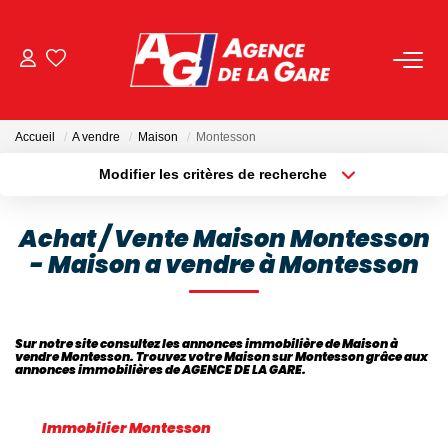
ACHETER
Accueil
A vendre
Maison
Montesson
LOUER
Modifier les critères de recherche
Localisation
Type de bien
Localisation
Sélectionnez...
GESTION
Achat / Vente Maison Montesson
- Maison a vendre à Montesson
Surface min
Budget max
BIENS VENDUS
Plus de critères
Créer une alerte
NOS AGENCES
Sur notre site consultez les annonces immobilière de Maison à
vendre Montesson. Trouvez votre Maison sur Montesson grâce aux
annonces immobilières de AGENCE DE LA GARE.
Toutes Les Agences
Nous Rejoindre
Immobilier Montesson