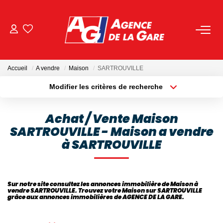
ACHETER
Accueil
A vendre
Maison
SARTROUVILLE
LOUER
Modifier les critères de recherche
Localisation
Type de bien
Localisation
Sélectionnez...
GESTION
Achat / Vente Maison
SARTROUVILLE - Maison a vendre
Surface min
Budget max
BIENS VENDUS
à SARTROUVILLE
Plus de critères
Créer une alerte
NOS AGENCES
Sur notre site consultez les annonces immobilière de Maison à
vendre SARTROUVILLE. Trouvez votre Maison sur SARTROUVILLE
Toutes Les Agences
grâce aux annonces immobilières de AGENCE DE LA GARE.
Nous Rejoindre