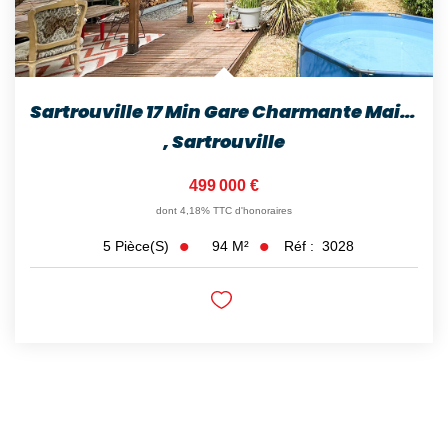
Sartrouville 17 Min Gare Charmante Maison Familiale De 5...
,
Sartrouville
499 000 €
dont 4,18% TTC d'honoraires
94
M²
Réf :
3028
5
Pièce(s)