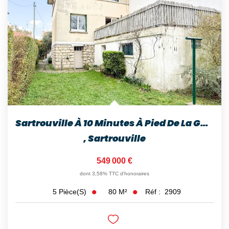
Sartrouville À 10 Minutes À Pied De La Gare Maison 5...
,
Sartrouville
549 000 €
dont 3,58% TTC d'honoraires
80
M²
Réf :
2909
5
Pièce(s)