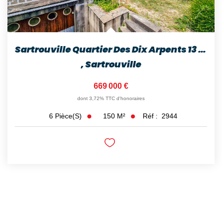
Sartrouville Quartier Des Dix Arpents 13 Min Gare Maison De...
,
Sartrouville
669 000 €
dont 3,72% TTC d'honoraires
150
M²
Réf :
2944
6
Pièce(s)