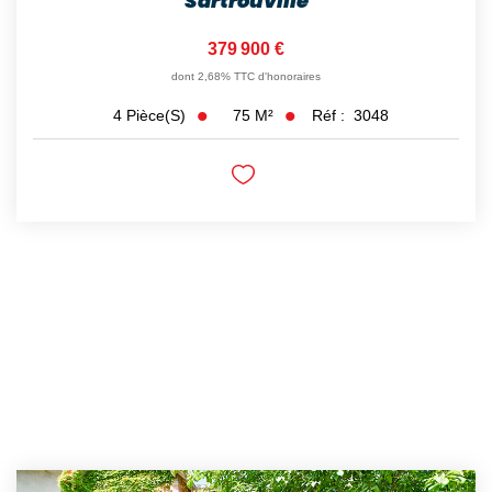
Sartrouville
379 900 €
dont 2,68% TTC d'honoraires
75
M²
Réf :
3048
4
Pièce(s)