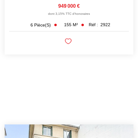
949 000 €
dont 3,15% TTC d'honoraires
155
M²
Réf :
2922
6
Pièce(s)