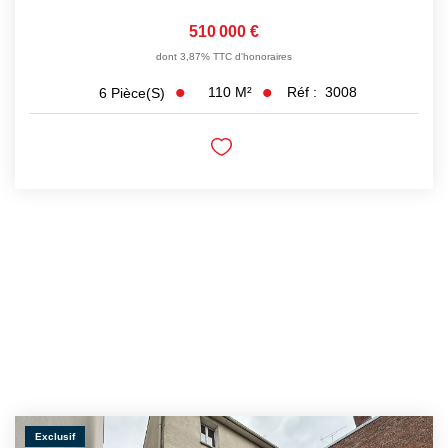
510 000 €
dont 3,87% TTC d'honoraires
110
M²
Réf :
3008
6
Pièce(s)
Exclusif