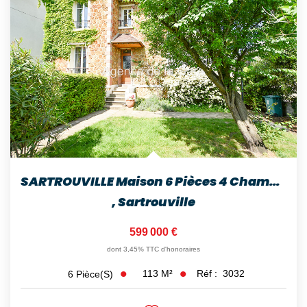
SARTROUVILLE Maison 6 Pièces 4 Chambres Terrain 410 M²...
,
Sartrouville
599 000 €
dont 3,45% TTC d'honoraires
113
M²
Réf :
3032
6
Pièce(s)