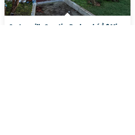
Sartrouville Quartier Recherché À 8 Min De La Gare Maison...
,
Sartrouville
579 000 €
dont 3,39% TTC d'honoraires
71
M²
Réf :
2858
5
Pièce(s)