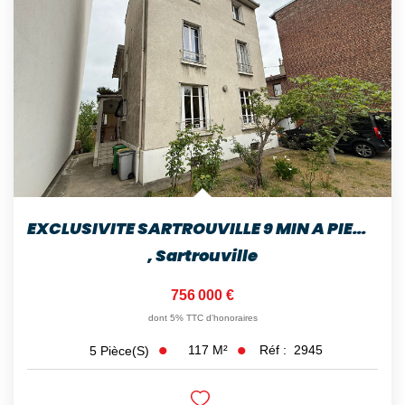
EXCLUSIVITE SARTROUVILLE 9 MIN A PIED DE LA GARE MAISON DE...
,
Sartrouville
756 000 €
dont 5% TTC d'honoraires
117
M²
Réf :
2945
5
Pièce(s)