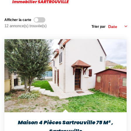
Immobilier SARTROUVILLE
Nos Témoignages
Nos Actualités
Afficher la carte
12 annonce(s) trouvée(s)
Trier par
NOUS CONTACTER
EN
ES
Maison 4 Pièces Sartrouville 75 M²
,