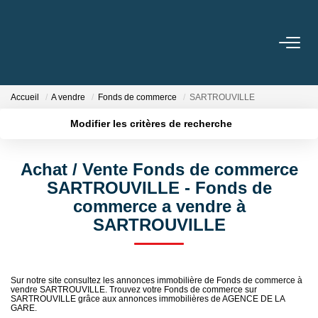
ACHETER
Accueil
A vendre
Fonds de commerce
SARTROUVILLE
LOUER
Modifier les critères de recherche
Localisation
Type de bien
Surface min
Budget max
GESTION
Achat / Vente Fonds de commerce
SARTROUVILLE - Fonds de
Plus de critères
Créer une alerte
BIENS VENDUS
commerce a vendre à
SARTROUVILLE
NOS AGENCES
Toutes Les Agences
Sur notre site consultez les annonces immobilière de Fonds de commerce à
vendre SARTROUVILLE. Trouvez votre Fonds de commerce sur
Nous Rejoindre
SARTROUVILLE grâce aux annonces immobilières de AGENCE DE LA
GARE.
Nos Témoignages