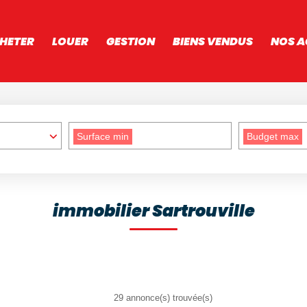
HETER
LOUER
GESTION
BIENS VENDUS
NOS A
Surface min
Budget max
immobilier Sartrouville
29 annonce(s) trouvée(s)