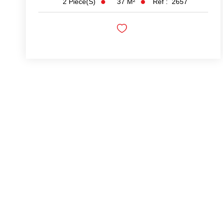
37
M²
Réf :
2657
2
Pièce(s)