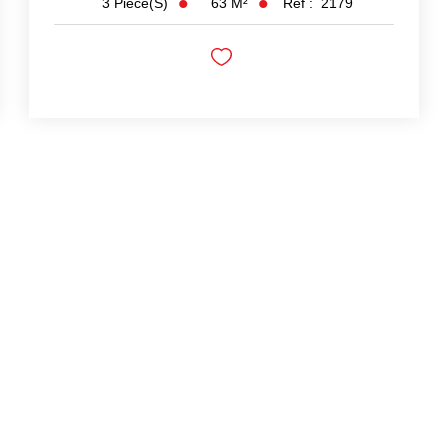
63
M²
Réf :
2179
3
Pièce(s)